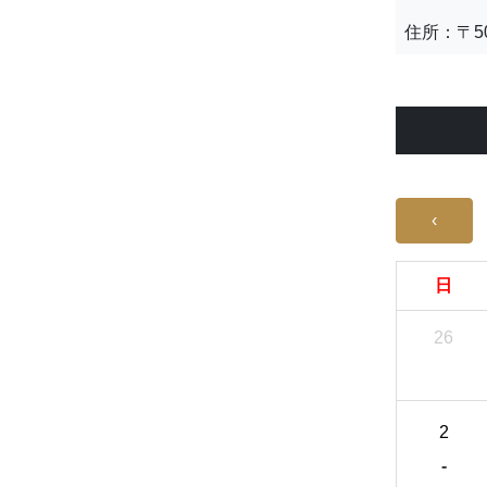
住所：〒50
‹
日
26
2
-