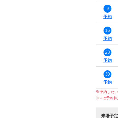
9
16
23
30
※予約したい
※'-'は予約
来場予定