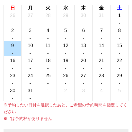
日
月
火
水
木
金
土
26
27
28
29
30
31
1
-
2
3
4
5
6
7
8
-
-
-
-
-
-
-
9
10
11
12
13
14
15
-
-
-
-
-
-
-
16
17
18
19
20
21
22
-
-
-
-
-
-
-
23
24
25
26
27
28
29
-
-
-
-
-
-
-
30
31
1
2
3
4
5
-
-
※予約したい日付を選択したあと、ご希望の予約時間を指定してく
ださい
※'-'は予約枠がありません